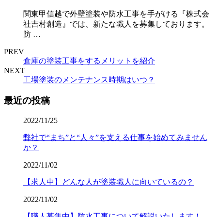
関東甲信越で外壁塗装や防水工事を手がける『株式会
社吉村創造』では、新たな職人を募集しております。
防 …
PREV
倉庫の塗装工事をするメリットを紹介
NEXT
工場塗装のメンテナンス時期はいつ？
最近の投稿
2022/11/25
弊社で“まち”と“人々”を支える仕事を始めてみません
か？
2022/11/02
【求人中】どんな人が塗装職人に向いているの？
2022/11/02
【職人募集中】防水工事について解説いたします！