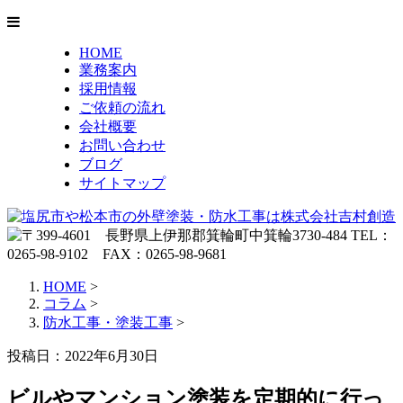
HOME
業務案内
採用情報
ご依頼の流れ
会社概要
お問い合わせ
ブログ
サイトマップ
HOME
>
コラム
>
防水工事・塗装工事
>
投稿日：2022年6月30日
ビルやマンション塗装を定期的に行っ