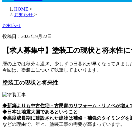
HOME
>
お知らせ
>
お知らせ
投稿日：2022年9月22日
【求人募集中】塗装工の現状と将来性
暦の上では秋分も過ぎ、少しずつ日暮れが早くなってきまし
今回は、塗装工について執筆してまいります。
塗装工の現状と将来性
◆新築よりも中古住宅・古民家のリフォーム・リノベが増え
◆日本は地震大国であるということ
◆高度成長期に建設された建物は補修・補強のタイミングを
などの理由で、年々、塗装工事の需要が高まっています。